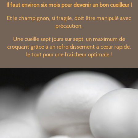
Il faut environ six mois pour devenir un bon cueilleur !
Et le champignon, si fragile, doit être manipulé avec
précaution.
Une cueille sept jours sur sept, un maximum de
croquant grâce à un refroidissement à cœur rapide,
le tout pour une fraîcheur optimale !